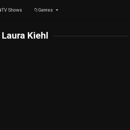
TV Shows
📁Genres
 Laura Kiehl