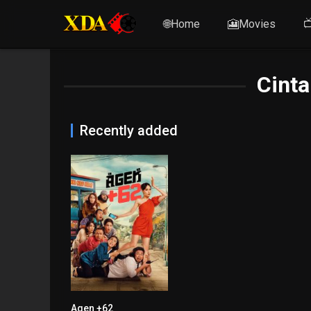
🌐Home
🎦Movies

Cinta
Recently added
Agen +62
7.3