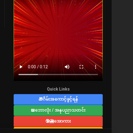
Quick Links
🎁ဂိမ်းအကောင့်ဖွင့်ရန်
📖ဘောလုံး / အနုပညာသတင်း
🔞🎦အောကား
🔞လူကြီးစာပေ