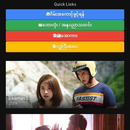
Quick Links
🎁ဂိမ်းအကောင့်ဖွင့်ရန်
📖ဘောလုံး / အနုပညာသတင်း
🔞🎦အောကား
🔞လူကြီးစာပေ
Bikeman 2
2019