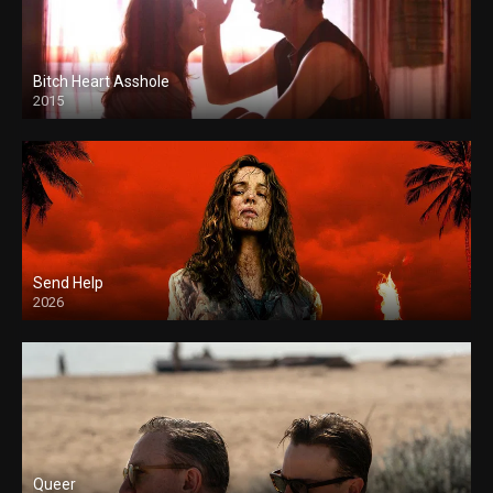
Bitch Heart Asshole
2015
Send Help
2026
Queer