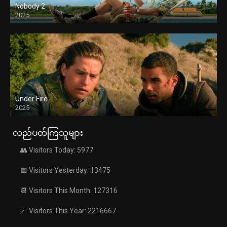
Nobody 2
2025
Under Fire
2025
လည်ပတ်ကြသူများ
👥 Visitors Today: 5977
📅 Visitors Yesterday: 13475
📆 Visitors This Month: 127316
📈 Visitors This Year: 2216667