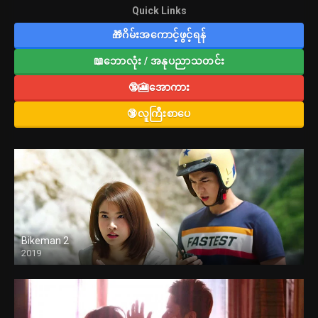
Quick Links
🎁ဂိမ်းအကောင့်ဖွင့်ရန်
📖ဘောလုံး / အနုပညာသတင်း
🔞🎦အောကား
🔞လူကြီးစာပေ
Bikeman 2
2019