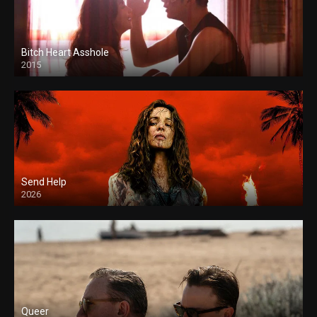
Bitch Heart Asshole
2015
Send Help
2026
Queer