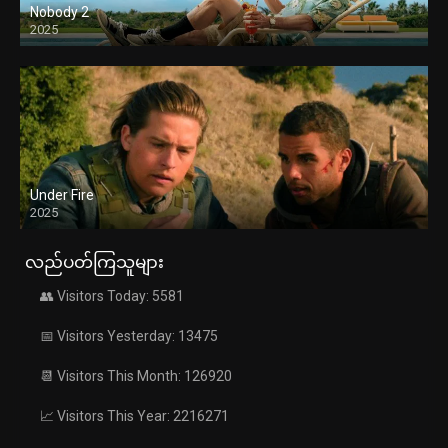
Nobody 2
2025
Under Fire
2025
လည်ပတ်ကြသူများ
👥 Visitors Today: 5581
📅 Visitors Yesterday: 13475
📆 Visitors This Month: 126920
📈 Visitors This Year: 2216271