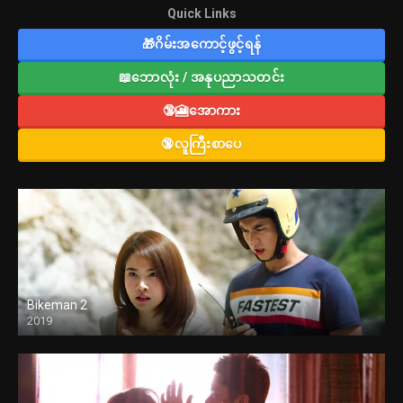
Quick Links
🎁ဂိမ်းအကောင့်ဖွင့်ရန်
📖ဘောလုံး / အနုပညာသတင်း
🔞🎦အောကား
🔞လူကြီးစာပေ
Bikeman 2
2019