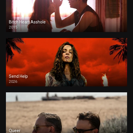
Bitch Heart Asshole
2015
Send Help
2026
Queer