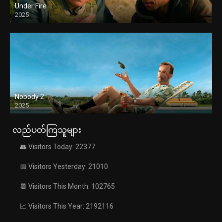
Under Fire
2025
Nobody 2
2025
လည်ပတ်ကြသူများ
👥 Visitors Today: 22377
📅 Visitors Yesterday: 21010
📆 Visitors This Month: 102765
📈 Visitors This Year: 2192116