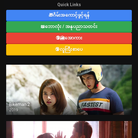
Quick Links
🎁ဂိမ်းအကောင့်ဖွင့်ရန်
📖ဘောလုံး / အနုပညာသတင်း
🔞🎦အောကား
🔞လူကြီးစာပေ
Bikeman 2
2019