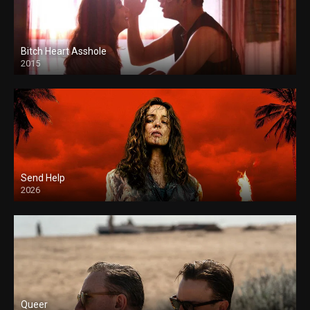
Bitch Heart Asshole
2015
Send Help
2026
Queer