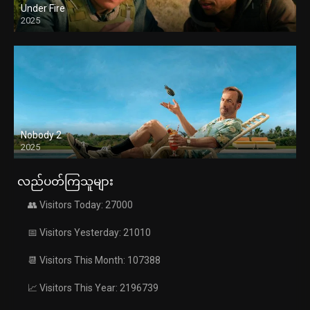
Under Fire
2025
Nobody 2
2025
လည်ပတ်ကြသူများ
👥 Visitors Today: 27000
📅 Visitors Yesterday: 21010
📆 Visitors This Month: 107388
📈 Visitors This Year: 2196739