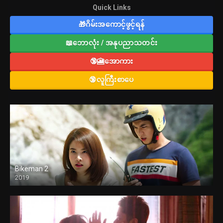
Quick Links
🎁ဂိမ်းအကောင့်ဖွင့်ရန်
📖ဘောလုံး / အနုပညာသတင်း
🔞🎦အောကား
🔞လူကြီးစာပေ
Bikeman 2
2019