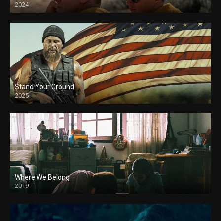
2024
Stand Your Ground
2025
Where We Belong
2019