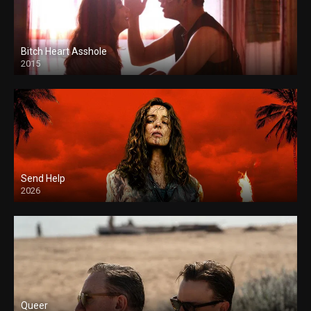
Bitch Heart Asshole
2015
Send Help
2026
Queer