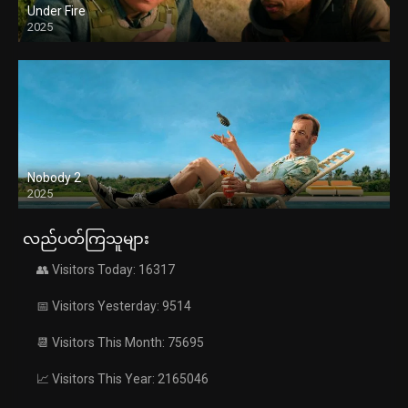
Under Fire
2025
Nobody 2
2025
လည်ပတ်ကြသူများ
👥 Visitors Today: 16317
📅 Visitors Yesterday: 9514
📆 Visitors This Month: 75695
📈 Visitors This Year: 2165046