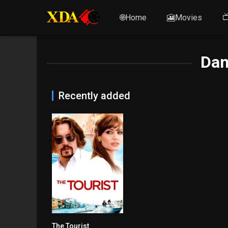
🌐Home
🎦Movies

Dan
Recently added
The Tourist
6