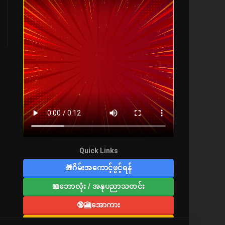
Quick Links
🎁ဂိမ်းအကောင့်ဖွင့်ရန်
📖ဘောလုံး / အနုပညာသတင်း
🔞🎦အောကား
🔞လူကြီးစာပေ