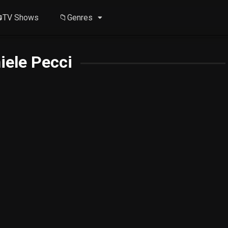
TV Shows
📁Genres
iele Pecci