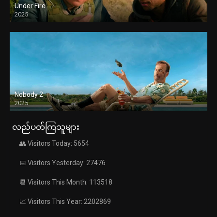
Under Fire
2025
Nobody 2
2025
လည်ပတ်ကြသူများ
👥 Visitors Today: 5654
📅 Visitors Yesterday: 27476
📆 Visitors This Month: 113518
📈 Visitors This Year: 2202869