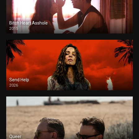
Bitch Heart Asshole
2015
Send Help
2026
Queer