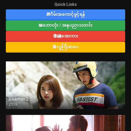
Quick Links
🎁ဂိမ်းအကောင့်ဖွင့်ရန်
📖ဘောလုံး / အနုပညာသတင်း
🔞🎦အောကား
🔞လူကြီးစာပေ
Bikeman 2
2019