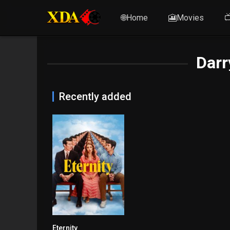
🌐Home
🎦Movies

Darr
Recently added
Eternity
7.3