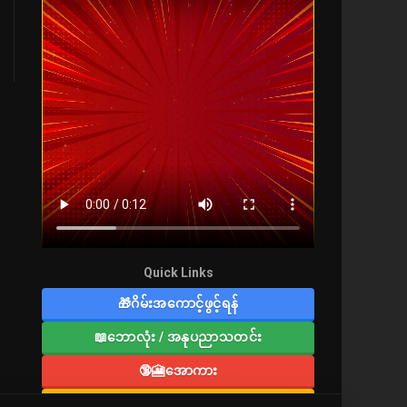
Quick Links
🎁ဂိမ်းအကောင့်ဖွင့်ရန်
📖ဘောလုံး / အနုပညာသတင်း
🔞🎦အောကား
🔞လူကြီးစာပေ