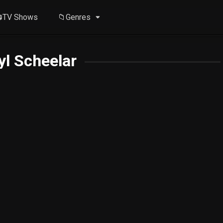
TV Shows
📁Genres
yl Scheelar