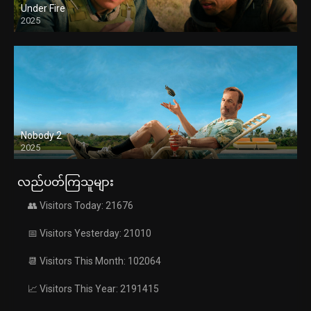
Under Fire
2025
Nobody 2
2025
လည်ပတ်ကြသူများ
👥 Visitors Today: 21676
📅 Visitors Yesterday: 21010
📆 Visitors This Month: 102064
📈 Visitors This Year: 2191415