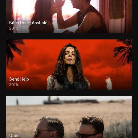
Bitch Heart Asshole
2015
Send Help
2026
Queer