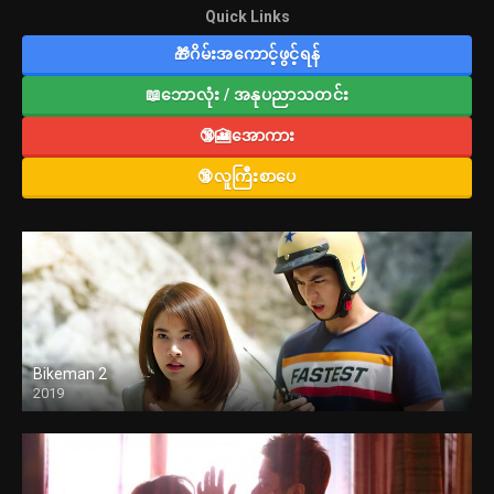
Quick Links
🎁ဂိမ်းအကောင့်ဖွင့်ရန်
📖ဘောလုံး / အနုပညာသတင်း
🔞🎦အောကား
🔞လူကြီးစာပေ
Bikeman 2
2019