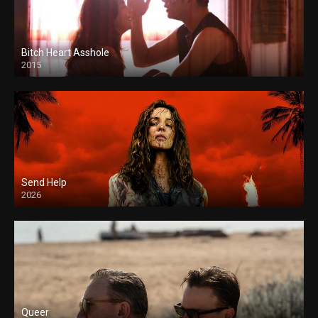
Bitch Heart Asshole
2015
Send Help
2026
Queer