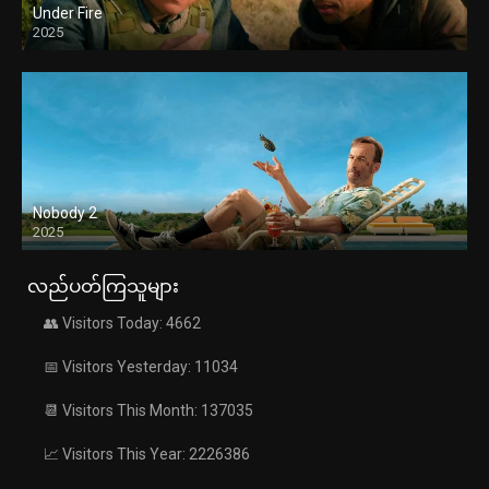
Under Fire
2025
Nobody 2
2025
လည်ပတ်ကြသူများ
👥 Visitors Today: 4662
📅 Visitors Yesterday: 11034
📆 Visitors This Month: 137035
📈 Visitors This Year: 2226386