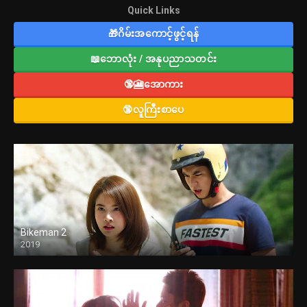
Quick Links
🎁ဂိမ်းအကောင့်ဖွင့်ရန်
📖ဘောလုံး / အနုပညာသတင်း
🔞🎦အောကား
🔞လူကြီးစာပေ
Bikeman 2
2019