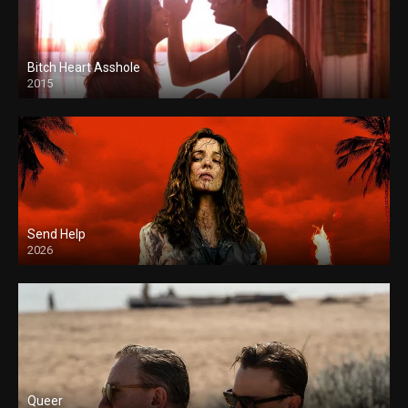
Bitch Heart Asshole
2015
Send Help
2026
Queer