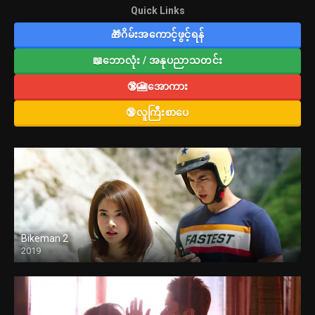
Quick Links
🎁ဂိမ်းအကောင့်ဖွင့်ရန်
📖ဘောလုံး / အနုပညာသတင်း
🔞🎦အောကား
🔞လူကြီးစာပေ
Bikeman 2
2019