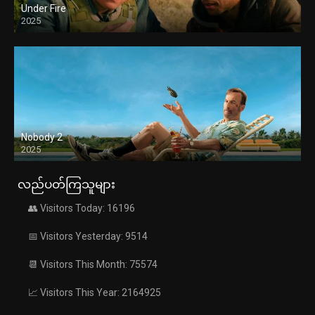
Under Fire
2025
Nobody 2
2025
လည်ပတ်ကြသူများ
👥 Visitors Today: 16196
📅 Visitors Yesterday: 9514
📆 Visitors This Month: 75574
📈 Visitors This Year: 2164925