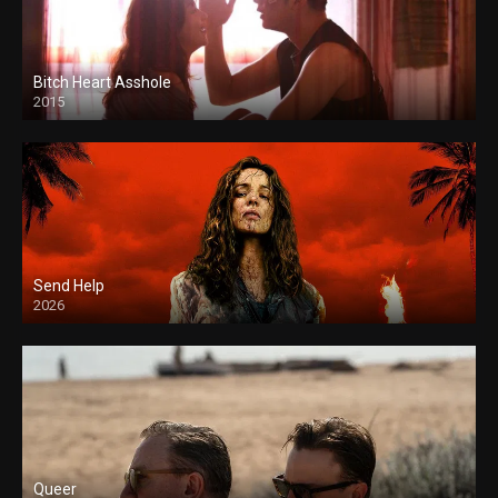
Bitch Heart Asshole
2015
Send Help
2026
Queer