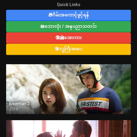
Quick Links
🎁ဂိမ်းအကောင့်ဖွင့်ရန်
📖ဘောလုံး / အနုပညာသတင်း
🔞🎦အောကား
🔞လူကြီးစာပေ
Bikeman 2
2019