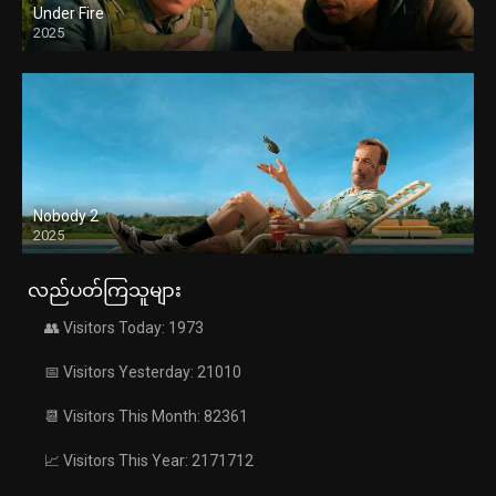
Under Fire
2025
Nobody 2
2025
လည်ပတ်ကြသူများ
👥 Visitors Today: 1973
📅 Visitors Yesterday: 21010
📆 Visitors This Month: 82361
📈 Visitors This Year: 2171712