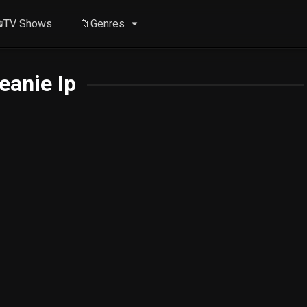
TV Shows
📁Genres
eanie Ip