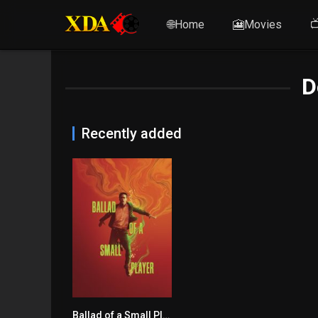
🌐Home
🎦Movies

D
Recently added
Ballad of a Small Player
5.9