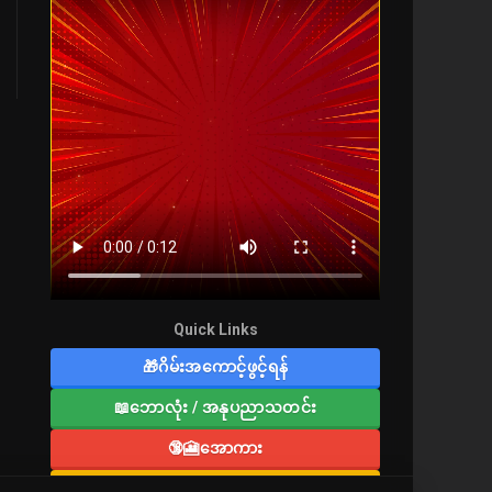
Quick Links
🎁ဂိမ်းအကောင့်ဖွင့်ရန်
📖ဘောလုံး / အနုပညာသတင်း
🔞🎦အောကား
🔞လူကြီးစာပေ