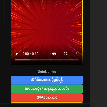
Quick Links
🎁ဂိမ်းအကောင့်ဖွင့်ရန်
📖ဘောလုံး / အနုပညာသတင်း
🔞🎦အောကား
🔞လူကြီးစာပေ