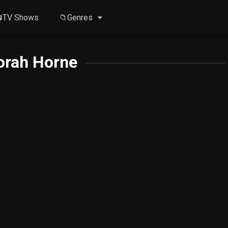
TV Shows
📁Genres
orah Horne