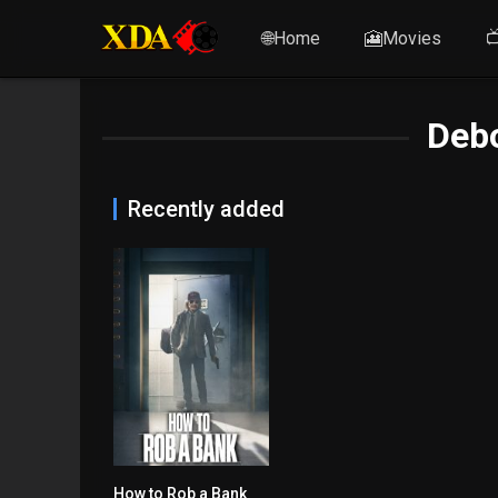
🌐Home
🎦Movies

Deb
Recently added
How to Rob a Bank
6.6