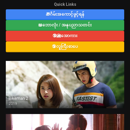
Quick Links
🎁ဂိမ်းအကောင့်ဖွင့်ရန်
📖ဘောလုံး / အနုပညာသတင်း
🔞🎦အောကား
🔞လူကြီးစာပေ
Bikeman 2
2019