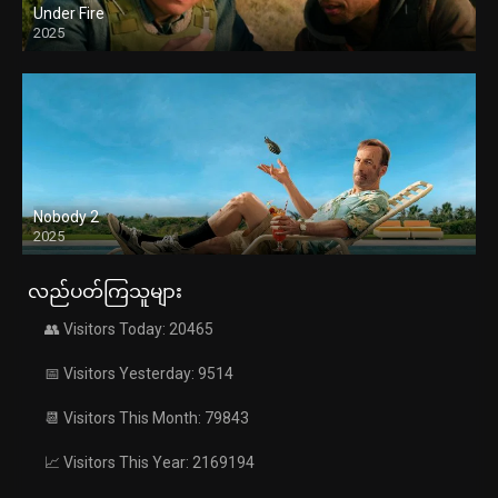
Under Fire
2025
Nobody 2
2025
လည်ပတ်ကြသူများ
👥 Visitors Today: 20465
📅 Visitors Yesterday: 9514
📆 Visitors This Month: 79843
📈 Visitors This Year: 2169194