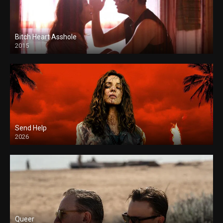
Bitch Heart Asshole
2015
Send Help
2026
Queer