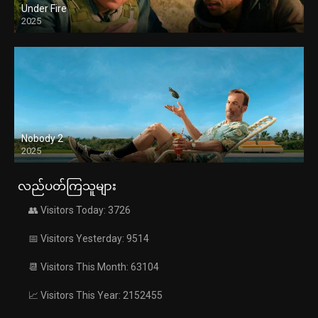
Under Fire
2025
Nobody 2
2025
လည်ပတ်ကြသူများ
👥 Visitors Today: 3726
📅 Visitors Yesterday: 9514
📆 Visitors This Month: 63104
📈 Visitors This Year: 2152455