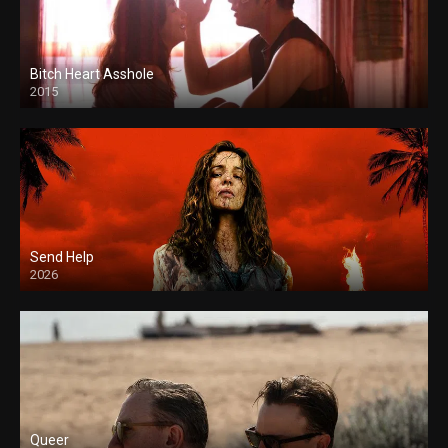
Bitch Heart Asshole
2015
Send Help
2026
Queer