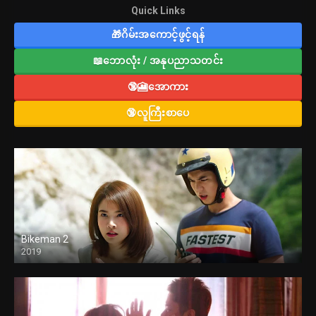
Quick Links
🎁ဂိမ်းအကောင့်ဖွင့်ရန်
📖ဘောလုံး / အနုပညာသတင်း
🔞🎦အောကား
🔞လူကြီးစာပေ
Bikeman 2
2019