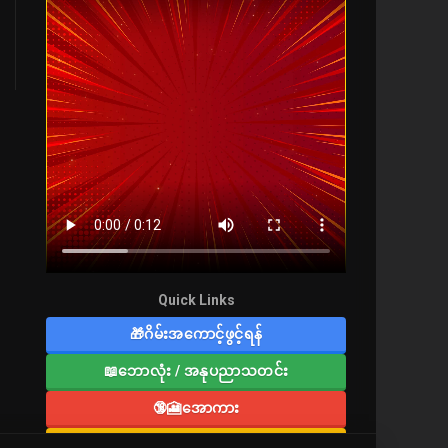
Quick Links
🎁ဂိမ်းအကောင့်ဖွင့်ရန်
📖ဘောလုံး / အနုပညာသတင်း
🔞🎦အောကား
🔞လူကြီးစာပေ