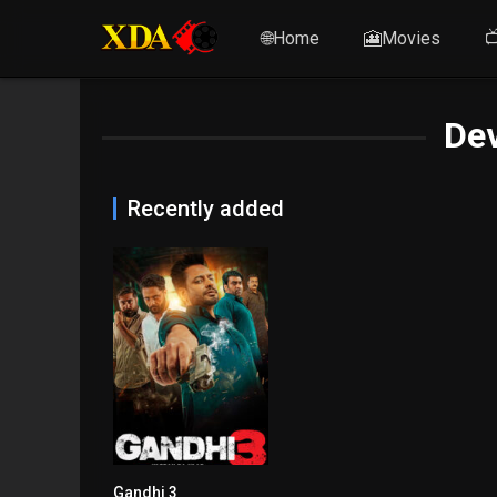
🌐Home
🎦Movies

De
Recently added
Gandhi 3
6