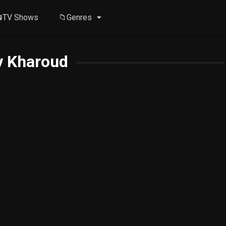
TV Shows
📁Genres
v Kharoud