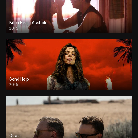
Bitch Heart Asshole
2015
Send Help
2026
Queer