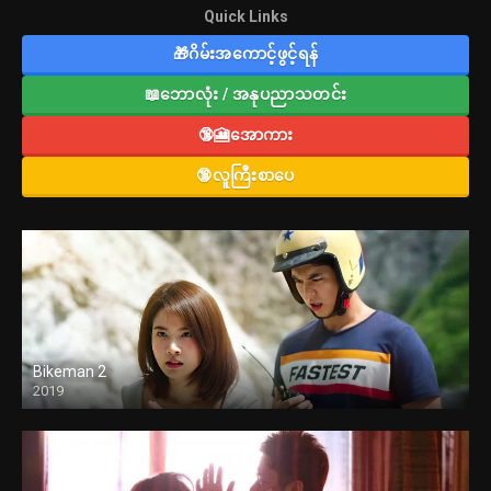
Quick Links
🎁ဂိမ်းအကောင့်ဖွင့်ရန်
📖ဘောလုံး / အနုပညာသတင်း
🔞🎦အောကား
🔞လူကြီးစာပေ
Bikeman 2
2019