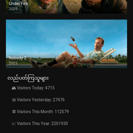
Under Fire
2025
Nobody 2
2025
လည်ပတ်ကြသူများ
👥 Visitors Today: 4715
📅 Visitors Yesterday: 27476
📆 Visitors This Month: 112579
📈 Visitors This Year: 2201930