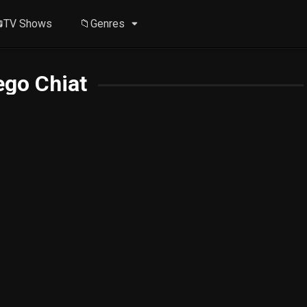
TV Shows
📁Genres
ego Chiat