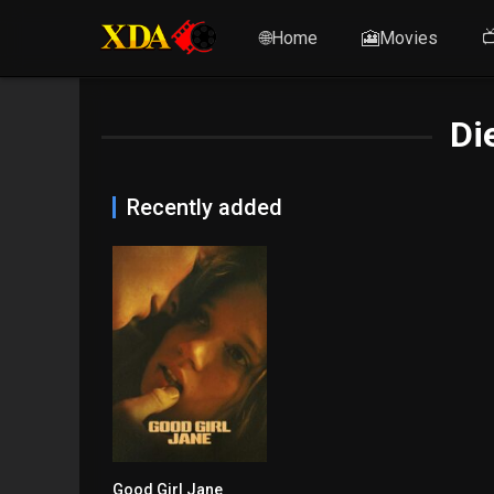
🌐Home
🎦Movies

Di
Recently added
Good Girl Jane
5.9