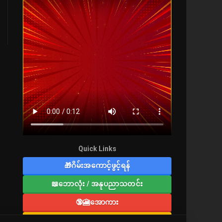
Quick Links
🎁ဂိမ်းအကောင့်ဖွင့်ရန်
📖ဘောလုံး / အနုပညာသတင်း
🔞🎦အောကား
🔞လူကြီးစာပေ