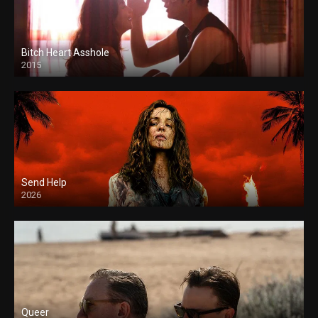
Bitch Heart Asshole
2015
Send Help
2026
Queer