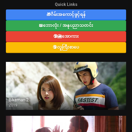
Quick Links
🎁ဂိမ်းအကောင့်ဖွင့်ရန်
📖ဘောလုံး / အနုပညာသတင်း
🔞🎦အောကား
🔞လူကြီးစာပေ
Bikeman 2
2019