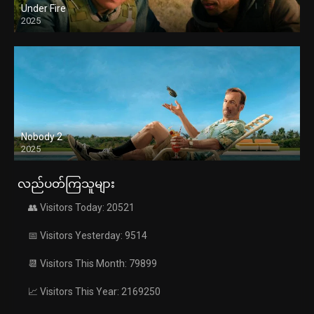
Under Fire
2025
Nobody 2
2025
လည်ပတ်ကြသူများ
👥 Visitors Today: 20521
📅 Visitors Yesterday: 9514
📆 Visitors This Month: 79899
📈 Visitors This Year: 2169250