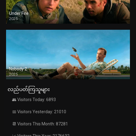
Under Fire
2025
Nobody 2
2025
လည်ပတ်ကြသူများ
👥 Visitors Today: 6893
📅 Visitors Yesterday: 21010
📆 Visitors This Month: 87281