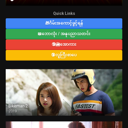
Quick Links
🎁ဂိမ်းအကောင့်ဖွင့်ရန်
📖ဘောလုံး / အနုပညာသတင်း
🔞🎦အောကား
🔞လူကြီးစာပေ
Bikeman 2
2019