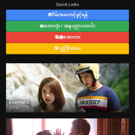
Quick Links
🎁ဂိမ်းအကောင့်ဖွင့်ရန်
📖ဘောလုံး / အနုပညာသတင်း
🔞🎦အောကား
🔞လူကြီးစာပေ
Bikeman 2
2019