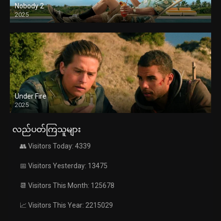
Nobody 2
2025
Under Fire
2025
လည်ပတ်ကြသူများ
👥 Visitors Today: 4339
📅 Visitors Yesterday: 13475
📆 Visitors This Month: 125678
📈 Visitors This Year: 2215029