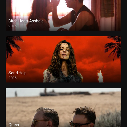
Bitch Heart Asshole
2015
Send Help
2026
Queer