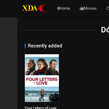
🌐Home
🎦Movies

Dó
Recently added
Four Letters of Love
6.1