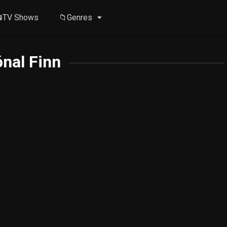
TV Shows
📁Genres
nal Finn