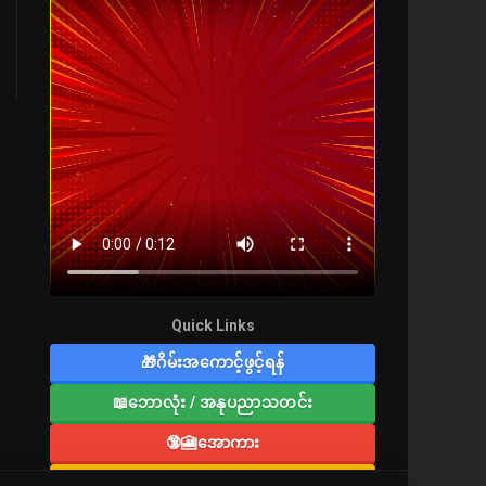
Quick Links
🎁ဂိမ်းအကောင့်ဖွင့်ရန်
📖ဘောလုံး / အနုပညာသတင်း
🔞🎦အောကား
🔞လူကြီးစာပေ