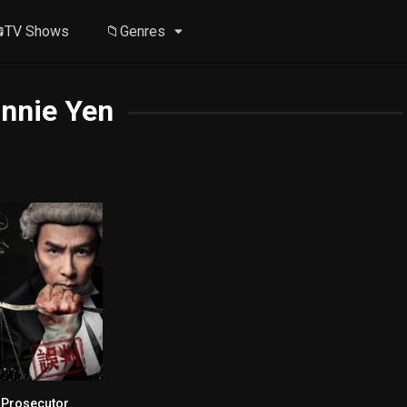
TV Shows
📁Genres
nnie Yen
 Prosecutor
7.1