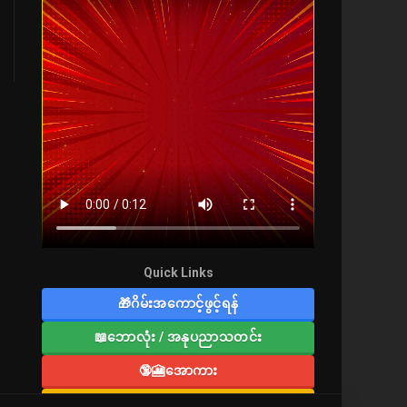
Quick Links
🎁ဂိမ်းအကောင့်ဖွင့်ရန်
📖ဘောလုံး / အနုပညာသတင်း
🔞🎦အောကား
🔞လူကြီးစာပေ