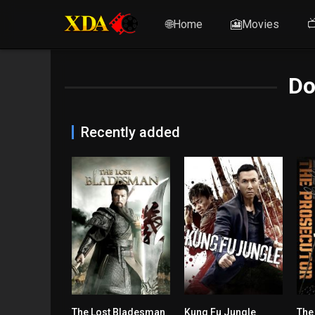
🌐Home
🎦Movies

Do
Recently added
The Lost Bladesman
Kung Fu Jungle
The
6.282
6.4