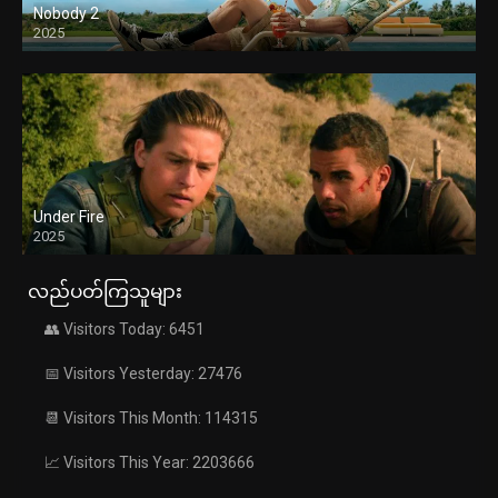
Nobody 2
2025
Under Fire
2025
လည်ပတ်ကြသူများ
👥 Visitors Today: 6451
📅 Visitors Yesterday: 27476
📆 Visitors This Month: 114315
📈 Visitors This Year: 2203666