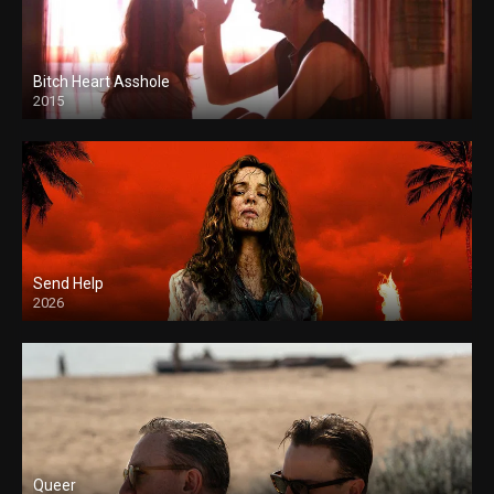
Bitch Heart Asshole
2015
Send Help
2026
Queer