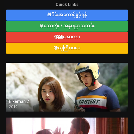
Quick Links
🎁ဂိမ်းအကောင့်ဖွင့်ရန်
📖ဘောလုံး / အနုပညာသတင်း
🔞🎦အောကား
🔞လူကြီးစာပေ
Bikeman 2
2019