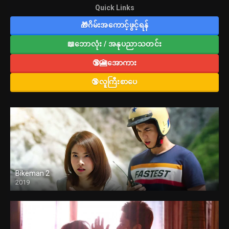
Quick Links
🎁ဂိမ်းအကောင့်ဖွင့်ရန်
📖ဘောလုံး / အနုပညာသတင်း
🔞🎦အောကား
🔞လူကြီးစာပေ
Bikeman 2
2019