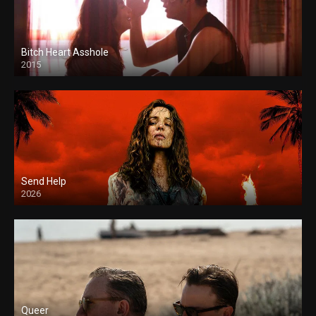
Bitch Heart Asshole
2015
Send Help
2026
Queer