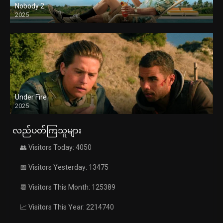
Nobody 2
2025
Under Fire
2025
လည်ပတ်ကြသူများ
👥 Visitors Today: 4050
📅 Visitors Yesterday: 13475
📆 Visitors This Month: 125389
📈 Visitors This Year: 2214740