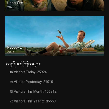
Under Fire
2025
Nobody 2
2025
လည်ပတ်ကြသူများ
👥 Visitors Today: 25924
📅 Visitors Yesterday: 21010
📆 Visitors This Month: 106312
📈 Visitors This Year: 2195663