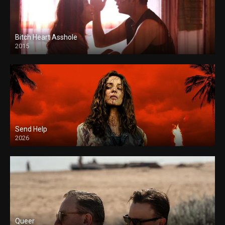
Bitch Heart Asshole
2015
Send Help
2026
Queer