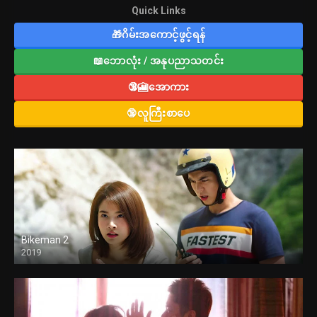
Quick Links
🎁ဂိမ်းအကောင့်ဖွင့်ရန်
📖ဘောလုံး / အနုပညာသတင်း
🔞🎦အောကား
🔞လူကြီးစာပေ
Bikeman 2
2019