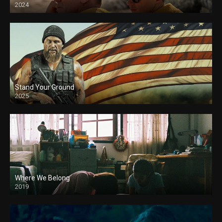
2024
Stand Your Ground
2025
Where We Belong
2019