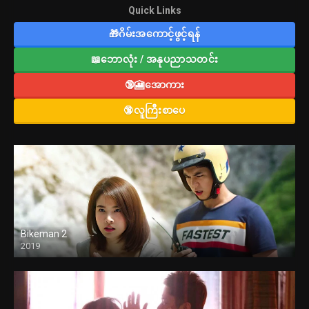
Quick Links
🎁ဂိမ်းအကောင့်ဖွင့်ရန်
📖ဘောလုံး / အနုပညာသတင်း
🔞🎦အောကား
🔞လူကြီးစာပေ
Bikeman 2
2019