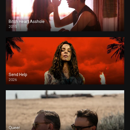
Bitch Heart Asshole
2015
Send Help
2026
Queer