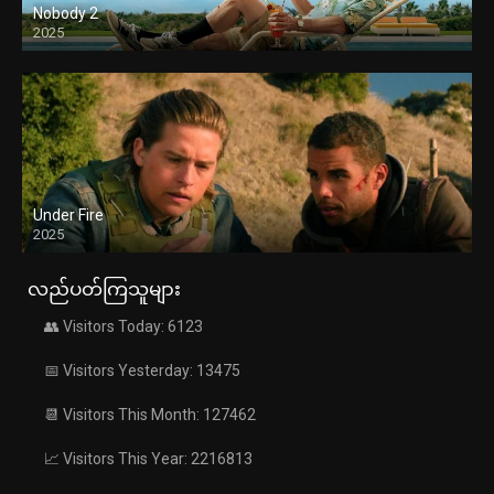
Nobody 2
2025
Under Fire
2025
လည်ပတ်ကြသူများ
👥 Visitors Today: 6123
📅 Visitors Yesterday: 13475
📆 Visitors This Month: 127462
📈 Visitors This Year: 2216813