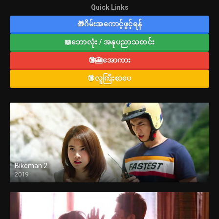
Quick Links
🎁ဂိမ်းအကောင့်ဖွင့်ရန်
📖ဘောလုံး / အနုပညာသတင်း
🔞🎦အောကား
🔞လူကြီးစာပေ
Bikeman 2
2019