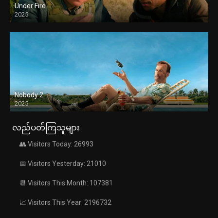
Under Fire
2025
Nobody 2
2025
လည်ပတ်ကြသူများ
👥 Visitors Today: 26993
📅 Visitors Yesterday: 21010
📆 Visitors This Month: 107381
📈 Visitors This Year: 2196732