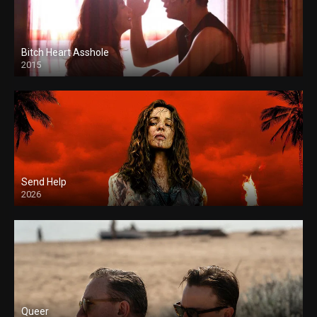
Bitch Heart Asshole
2015
Send Help
2026
Queer