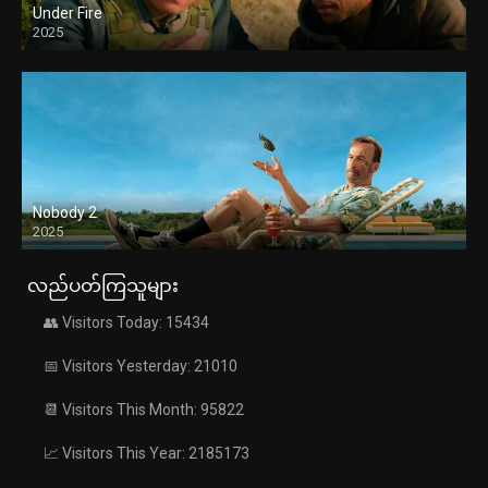
Under Fire
2025
Nobody 2
2025
လည်ပတ်ကြသူများ
👥 Visitors Today: 15434
📅 Visitors Yesterday: 21010
📆 Visitors This Month: 95822
📈 Visitors This Year: 2185173