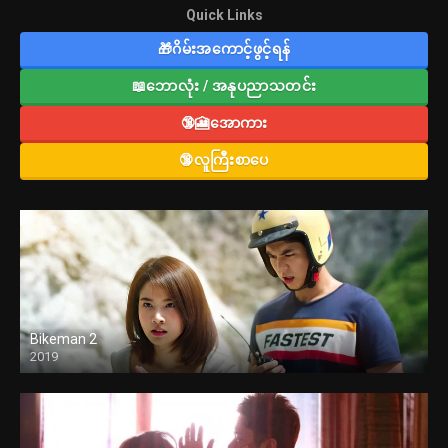
Quick Links
🎁ဂိမ်းအကောင့်ဖွင့်ရန်
📖ဘောလုံး / အနုပညာသတင်း
🔞🎦အောကား
🔞လူကြီးစာပေ
Bikeman 2
2019