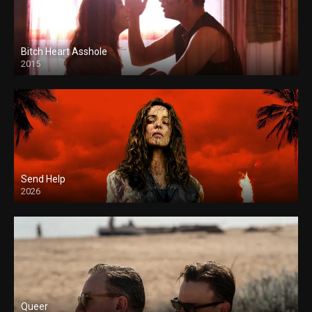
Bitch Heart Asshole
2015
Send Help
2026
Queer