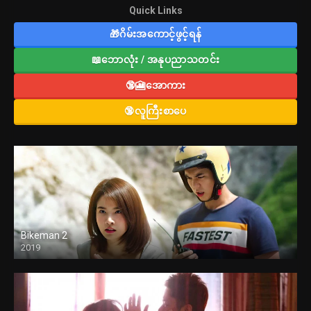
Quick Links
🎁ဂိမ်းအကောင့်ဖွင့်ရန်
📖ဘောလုံး / အနုပညာသတင်း
🔞🎦အောကား
🔞လူကြီးစာပေ
Bikeman 2
2019