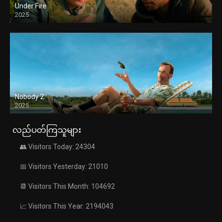
Under Fire
2025
Nobody 2
2025
လည်ပတ်ကြသူများ
👥 Visitors Today: 24304
📅 Visitors Yesterday: 21010
📆 Visitors This Month: 104692
📈 Visitors This Year: 2194043