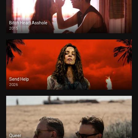
Bitch Heart Asshole
2015
Send Help
2026
Queer