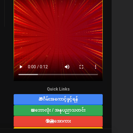
Quick Links
🎁ဂိမ်းအကောင့်ဖွင့်ရန်
📖ဘောလုံး / အနုပညာသတင်း
🔞🎦အောကား
🔞လူကြီးစာပေ