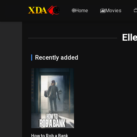
🌐Home
🎦Movies

Ell
Recently added
How to Rob a Bank
6.6