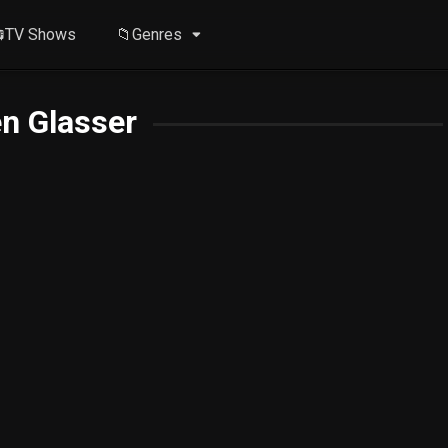
TV Shows
📁Genres
en Glasser