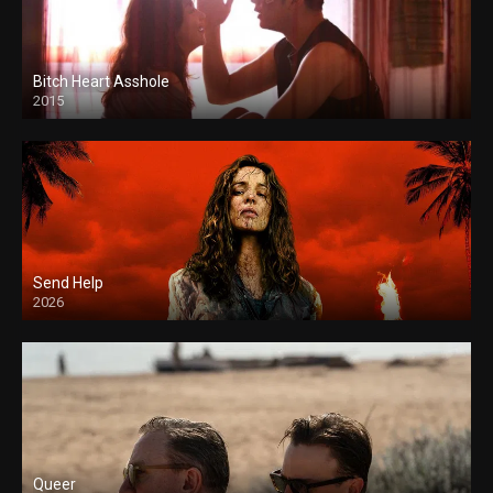
Bitch Heart Asshole
2015
Send Help
2026
Queer