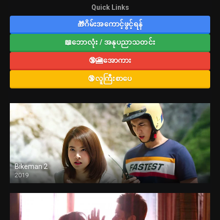
Quick Links
🎁ဂိမ်းအကောင့်ဖွင့်ရန်
📖ဘောလုံး / အနုပညာသတင်း
🔞🎦အောကား
🔞လူကြီးစာပေ
Bikeman 2
2019