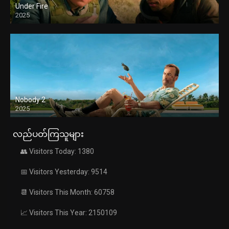
Under Fire
2025
Nobody 2
2025
လည်ပတ်ကြသူများ
👥 Visitors Today: 1380
📅 Visitors Yesterday: 9514
📆 Visitors This Month: 60758
📈 Visitors This Year: 2150109