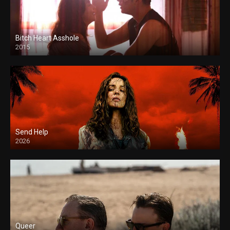
Bitch Heart Asshole
2015
Send Help
2026
Queer