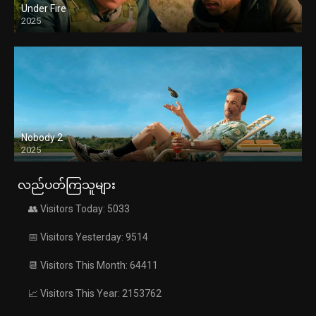
Under Fire
2025
Nobody 2
2025
လည်ပတ်ကြသူများ
👥 Visitors Today: 5033
📅 Visitors Yesterday: 9514
📆 Visitors This Month: 64411
📈 Visitors This Year: 2153762