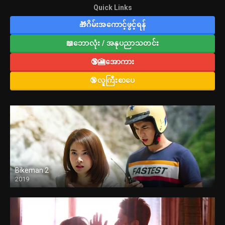
Quick Links
🎁ဂိမ်းအကောင့်ဖွင့်ရန်
📖ဘောလုံး / အနုပညာသတင်း
🔞🎦အောကား
🔞လူကြီးစာပေ
Bikeman 2
2019