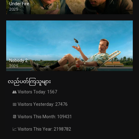
Under Fire
2025
Nobody 2
2025
လည်ပတ်ကြသူများ
👥 Visitors Today: 1567
📅 Visitors Yesterday: 27476
📆 Visitors This Month: 109431
📈 Visitors This Year: 2198782