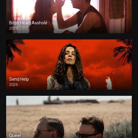
Bitch Heart Asshole
2015
Send Help
2026
Queer