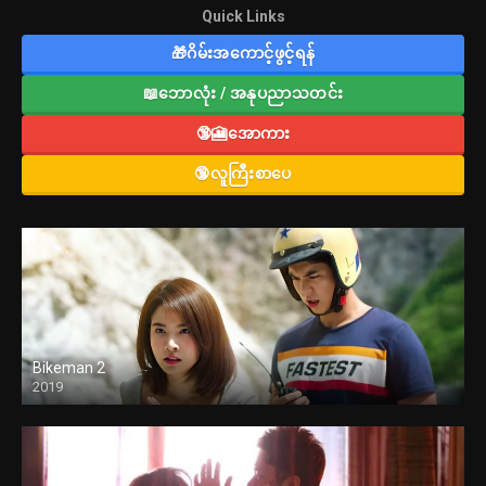
Quick Links
🎁ဂိမ်းအကောင့်ဖွင့်ရန်
📖ဘောလုံး / အနုပညာသတင်း
🔞🎦အောကား
🔞လူကြီးစာပေ
Bikeman 2
2019