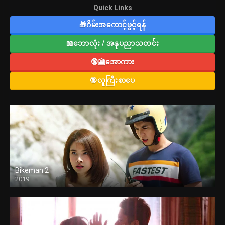
Quick Links
🎁ဂိမ်းအကောင့်ဖွင့်ရန်
📖ဘောလုံး / အနုပညာသတင်း
🔞🎦အောကား
🔞လူကြီးစာပေ
Bikeman 2
2019