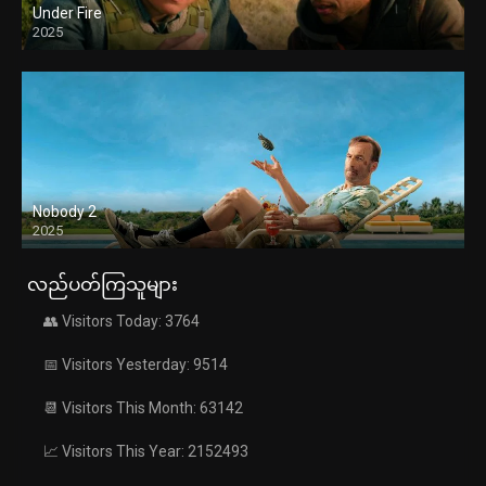
Under Fire
2025
Nobody 2
2025
လည်ပတ်ကြသူများ
👥 Visitors Today: 3764
📅 Visitors Yesterday: 9514
📆 Visitors This Month: 63142
📈 Visitors This Year: 2152493