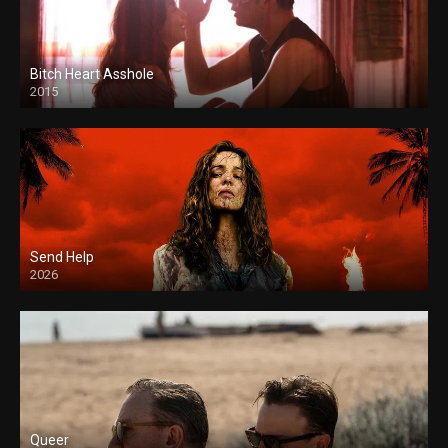
Bitch Heart Asshole
2015
Send Help
2026
Queer