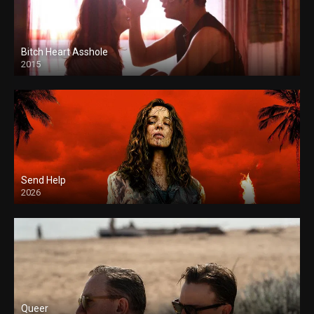
Bitch Heart Asshole
2015
Send Help
2026
Queer