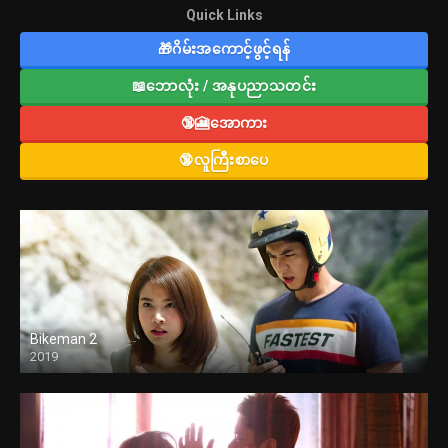
Quick Links
🎁ဂိမ်းအကောင့်ဖွင့်ရန်
📖ဘောလုံး / အနုပညာသတင်း
🔞🎦အောကား
🔞လူကြီးစာပေ
Bikeman 2
2019