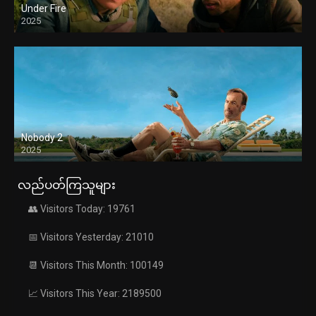
Under Fire
2025
Nobody 2
2025
လည်ပတ်ကြသူများ
👥 Visitors Today: 19761
📅 Visitors Yesterday: 21010
📆 Visitors This Month: 100149
📈 Visitors This Year: 2189500