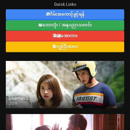
Quick Links
🎁ဂိမ်းအကောင့်ဖွင့်ရန်
📖ဘောလုံး / အနုပညာသတင်း
🔞🎦အောကား
🔞လူကြီးစာပေ
Bikeman 2
2019