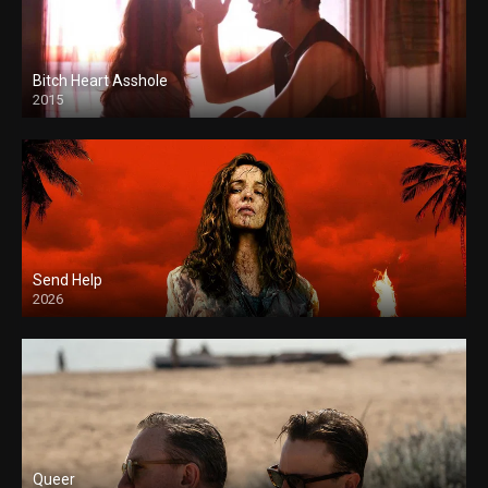
Bitch Heart Asshole
2015
Send Help
2026
Queer