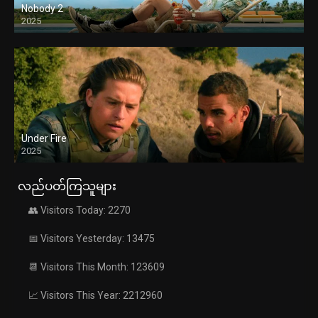
Nobody 2
2025
Under Fire
2025
လည်ပတ်ကြသူများ
👥 Visitors Today: 2270
📅 Visitors Yesterday: 13475
📆 Visitors This Month: 123609
📈 Visitors This Year: 2212960