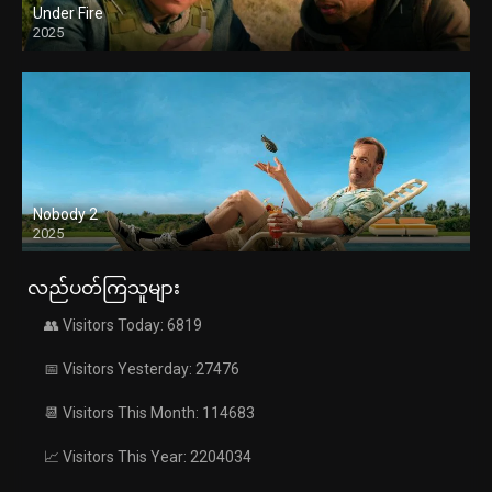
Under Fire
2025
Nobody 2
2025
လည်ပတ်ကြသူများ
👥 Visitors Today: 6819
📅 Visitors Yesterday: 27476
📆 Visitors This Month: 114683
📈 Visitors This Year: 2204034