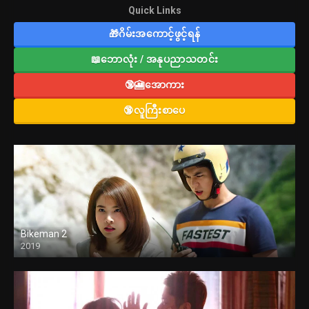
Quick Links
🎁ဂိမ်းအကောင့်ဖွင့်ရန်
📖ဘောလုံး / အနုပညာသတင်း
🔞🎦အောကား
🔞လူကြီးစာပေ
Bikeman 2
2019