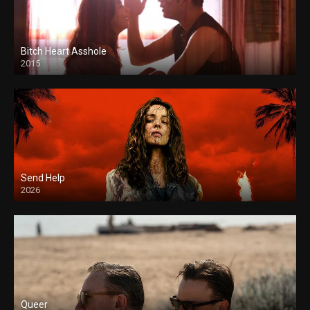
Bitch Heart Asshole
2015
Send Help
2026
Queer