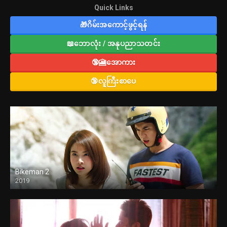
Quick Links
🎁ဂိမ်းအကောင့်ဖွင့်ရန်
📖ဘောလုံး / အနုပညာသတင်း
🔞🎦အောကား
🔞လူကြီးစာပေ
Bikeman 2
2019