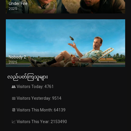
Under Fire
2025
Nobody 2
2025
လည်ပတ်ကြသူများ
👥 Visitors Today: 4761
📅 Visitors Yesterday: 9514
📆 Visitors This Month: 64139
📈 Visitors This Year: 2153490