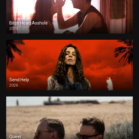
Bitch Heart Asshole
2015
Send Help
2026
Queer