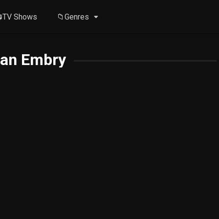
TV Shows
📁Genres
han Embry