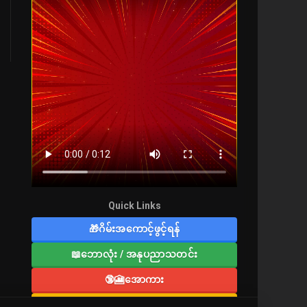
Quick Links
🎁ဂိမ်းအကောင့်ဖွင့်ရန်
📖ဘောလုံး / အနုပညာသတင်း
🔞🎦အောကား
🔞လူကြီးစာပေ