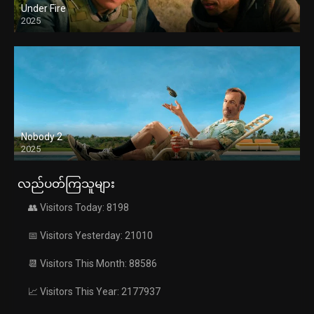
Under Fire
2025
Nobody 2
2025
လည်ပတ်ကြသူများ
👥 Visitors Today: 8198
📅 Visitors Yesterday: 21010
📆 Visitors This Month: 88586
📈 Visitors This Year: 2177937