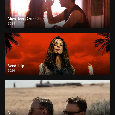
Bitch Heart Asshole
2015
Send Help
2026
Queer