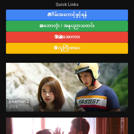
Quick Links
🎁ဂိမ်းအကောင့်ဖွင့်ရန်
📖ဘောလုံး / အနုပညာသတင်း
🔞🎦အောကား
🔞လူကြီးစာပေ
Bikeman 2
2019