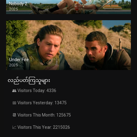
Nobody 2
2025
Under Fire
2025
လည်ပတ်ကြသူများ
👥 Visitors Today: 4336
📅 Visitors Yesterday: 13475
📆 Visitors This Month: 125675
📈 Visitors This Year: 2215026