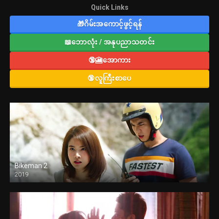
Quick Links
🎁ဂိမ်းအကောင့်ဖွင့်ရန်
📖ဘောလုံး / အနုပညာသတင်း
🔞🎦အောကား
🔞လူကြီးစာပေ
Bikeman 2
2019