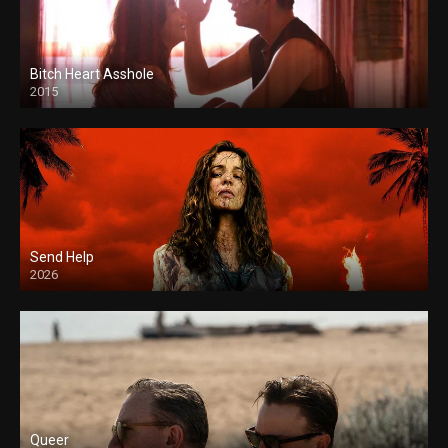
Bitch Heart Asshole
2015
Send Help
2026
Queer