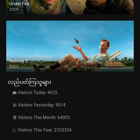
Under Fire
2025
Nobody 2
2025
လည်ပတ်ကြသူများ
👥 Visitors Today: 4625
📅 Visitors Yesterday: 9514
📆 Visitors This Month: 64003
📈 Visitors This Year: 2153354