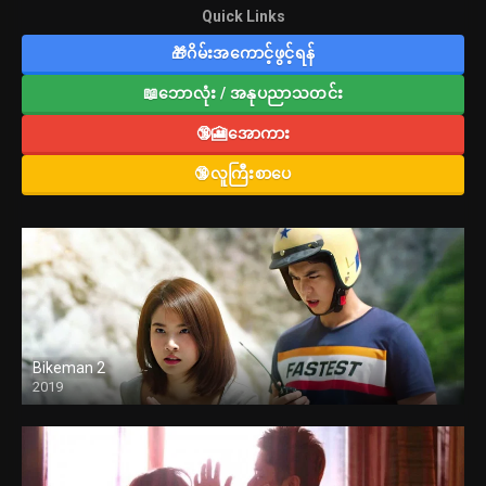
Quick Links
🎁ဂိမ်းအကောင့်ဖွင့်ရန်
📖ဘောလုံး / အနုပညာသတင်း
🔞🎦အောကား
🔞လူကြီးစာပေ
Bikeman 2
2019