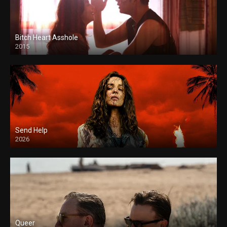
Bitch Heart Asshole
2015
Send Help
2026
Queer