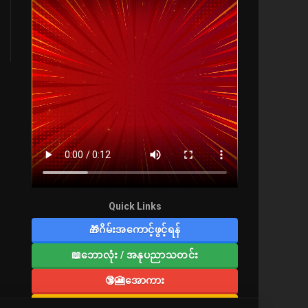
Quick Links
🎁ဂိမ်းအကောင့်ဖွင့်ရန်
📖ဘောလုံး / အနုပညာသတင်း
🔞🎦အောကား
🔞လူကြီးစာပေ