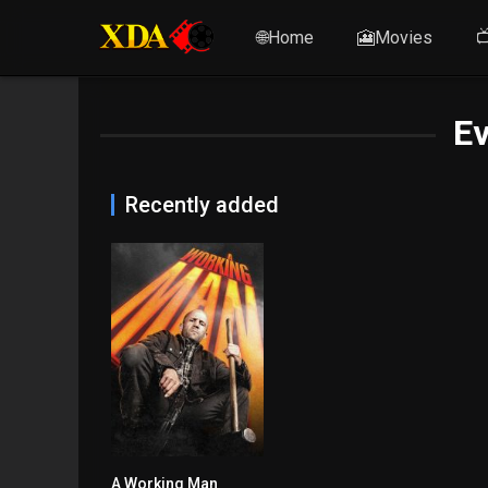
🌐Home
🎦Movies

E
Recently added
A Working Man
5.9