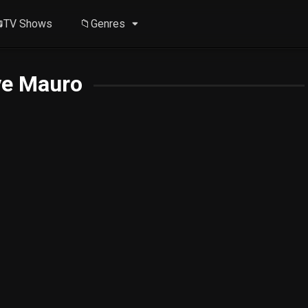
TV Shows
📁Genres
ve Mauro