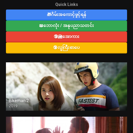
Quick Links
🎁ဂိမ်းအကောင့်ဖွင့်ရန်
📖ဘောလုံး / အနုပညာသတင်း
🔞🎦အောကား
🔞လူကြီးစာပေ
Bikeman 2
2019