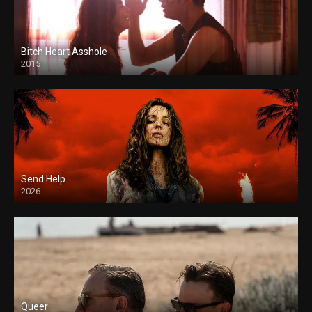
Bitch Heart Asshole
2015
Send Help
2026
Queer