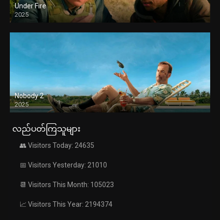
Under Fire
2025
Nobody 2
2025
လည်ပတ်ကြသူများ
👥 Visitors Today: 24635
📅 Visitors Yesterday: 21010
📆 Visitors This Month: 105023
📈 Visitors This Year: 2194374