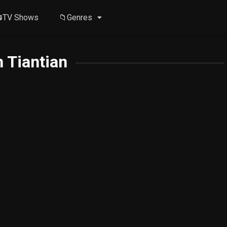
TV Shows
📁Genres
 Tiantian