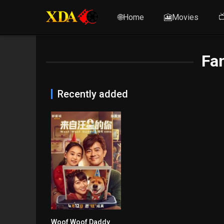
🌐Home
🎦Movies

Fan
Recently added
Woof Woof Daddy
6.9