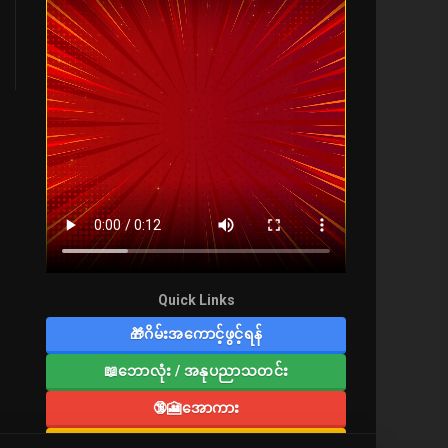
Quick Links
🎁ဂိမ်းအကောင့်ဖွင့်ရန်
📖ဘောလုံး / အနုပညာသတင်း
🔞🎦အောကား
🔞လူကြီးစာပေ