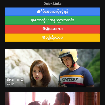
Quick Links
🎁ဂိမ်းအကောင့်ဖွင့်ရန်
📖ဘောလုံး / အနုပညာသတင်း
🔞🎦အောကား
🔞လူကြီးစာပေ
Bikeman 2
2019