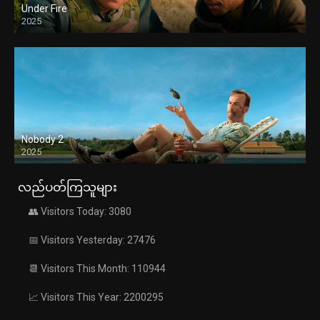
Under Fire
2025
Nobody 2
2025
လည်ပတ်ကြသူများ
👥 Visitors Today: 3080
📅 Visitors Yesterday: 27476
📆 Visitors This Month: 110944
📈 Visitors This Year: 2200295