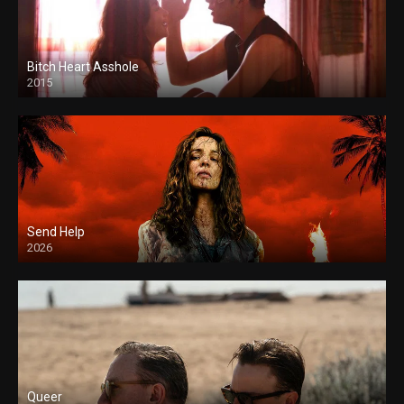
Bitch Heart Asshole
2015
Send Help
2026
Queer