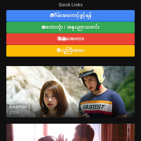
Quick Links
🎁ဂိမ်းအကောင့်ဖွင့်ရန်
📖ဘောလုံး / အနုပညာသတင်း
🔞🎦အောကား
🔞လူကြီးစာပေ
Bikeman 2
2019