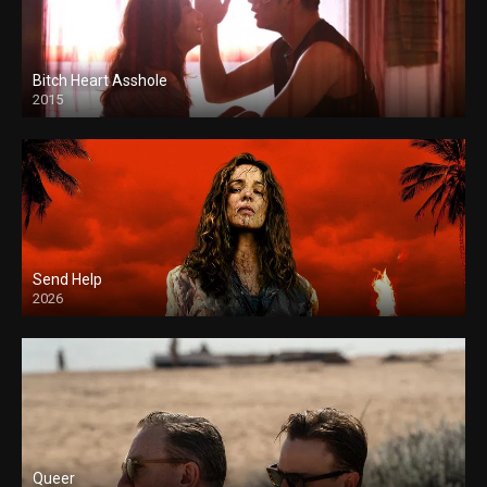
Bitch Heart Asshole
2015
Send Help
2026
Queer