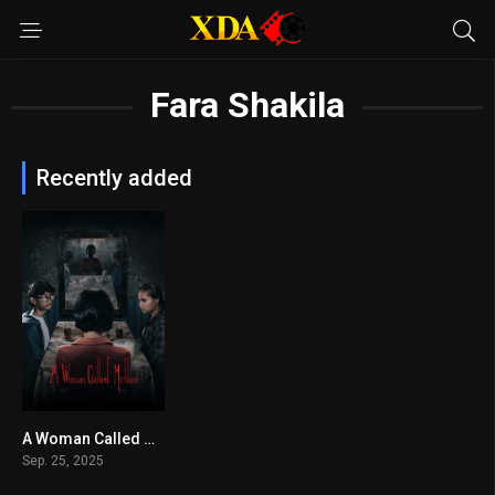
Fara Shakila
Recently added
A Woman Called Mother
7.1
Sep. 25, 2025