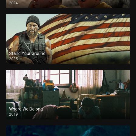
2024
Stand Your Ground
2025
Where We Belong
2019